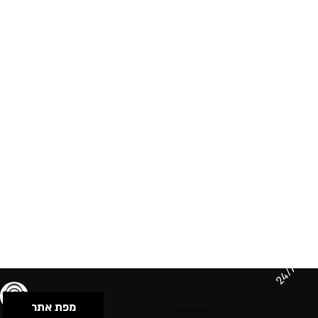
24/7
מפת אתר
תנאי שימוש & מדיניות פרטיות
הצהרת נגישות
Powered by Musican
© 2026 by S.B.E Music