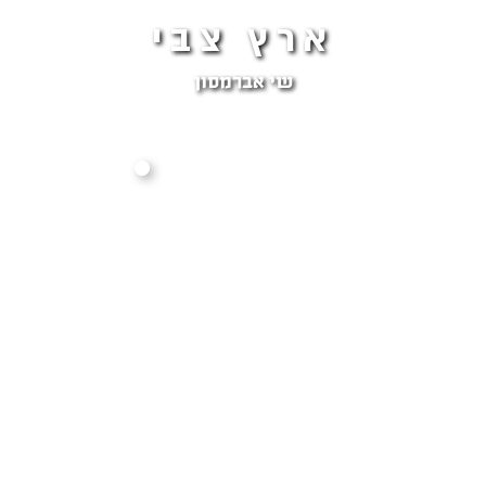
ארץ צבי
שי אברמסון