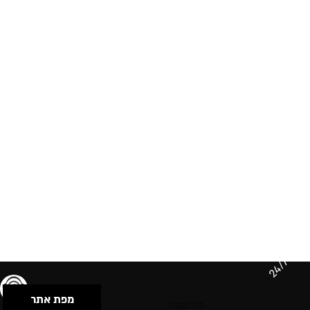
24/7
מפת אתר
תנאי שימוש & מדיניות פרטיות
הצהרת נגישות
Powered by Musican
© 2026 by S.B.E Music