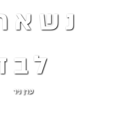
נשארנ
לבד
ערן ניר