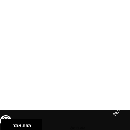
24/7
מפת אתר
תנאי שימוש & מדיניות פרטיות
הצהרת נגישות
Powered by Musican
© 2026 by S.B.E Music