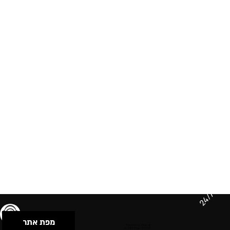
24/7
מפת אתר
תנאי שימוש & מדיניות פרטיות
הצהרת נגישות
Powered by Musican
© 2026 by S.B.E Music