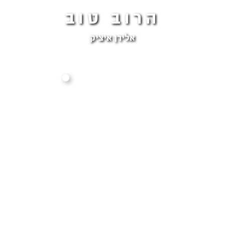
הרוב טוב
אלירן איציק