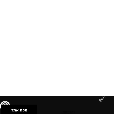
24/7
מפת אתר
תנאי שימוש & מדיניות פרטיות
הצהרת נגישות
Powered by Musican
© 2026 by S.B.E Music