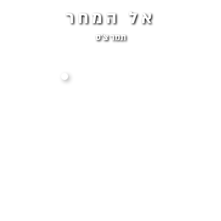
אל המחר
תמר צ׳ס