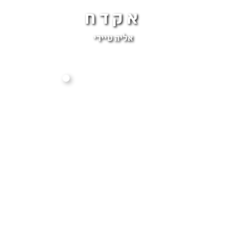
אקדח
אליה טיירי