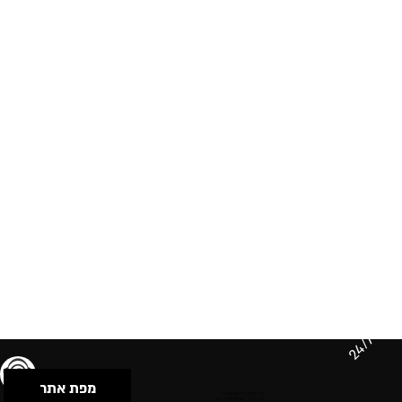
24/7
מפת אתר
תנאי שימוש & מדיניות פרטיות
הצהרת נגישות
Powered by Musican
© 2026 by S.B.E Music