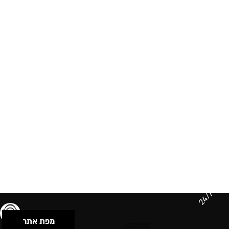
24/7
מפת אתר
תנאי שימוש & מדיניות פרטיות
הצהרת נגישות
Powered by Musican
© 2026 by S.B.E Music