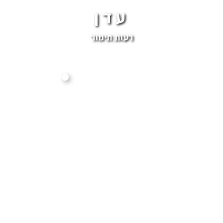
עדן
רעות תימור