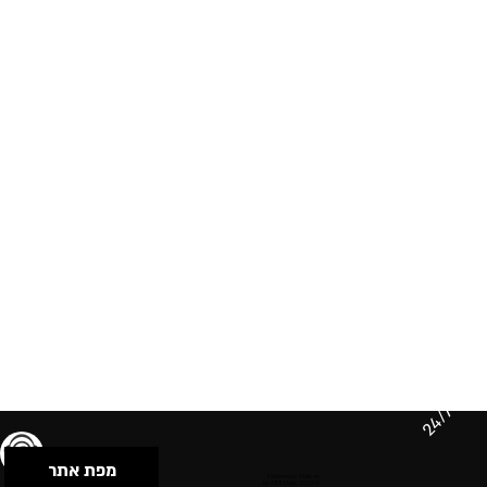
24/7
מפת אתר
תנאי שימוש & מדיניות פרטיות
הצהרת נגישות
Powered by Musican
© 2026 by S.B.E Music