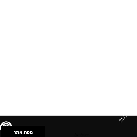
24/7
מפת אתר
תנאי שימוש & מדיניות פרטיות
הצהרת נגישות
Powered by Musican
© 2026 by S.B.E Music