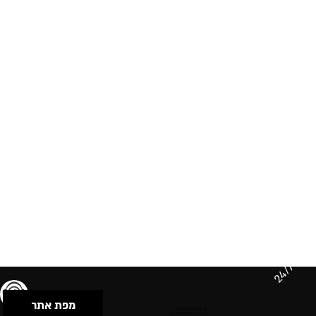
24/7
מפת אתר
תנאי שימוש & מדיניות פרטיות
הצהרת נגישות
Powered by Musican
© 2026 by S.B.E Music