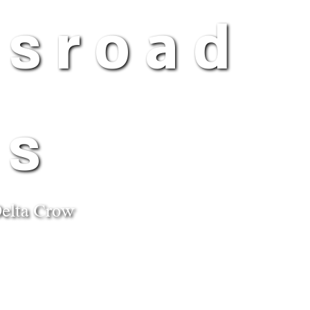
ssroad
s
elta Crow