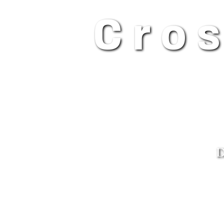
Cro
D