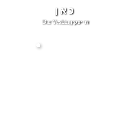
כאן
דר יסקין|Dar Yeskin