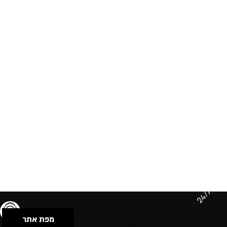
24/7
מפת אתר
תנאי שימוש & מדיניות פרטיות
הצהרת נגישות
Powered by Musican
© 2026 by S.B.E Music