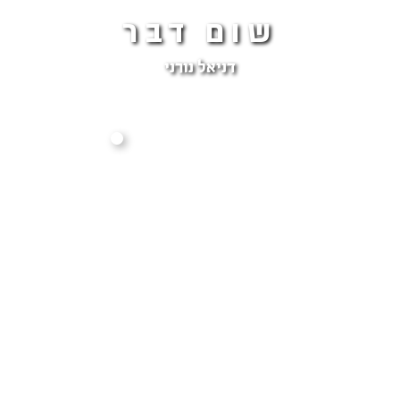
שום דבר
דניאל נורני