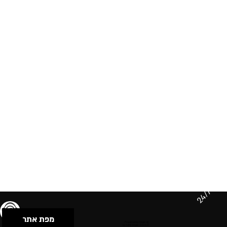
24/7
מפת אתר
תנאי שימוש & מדיניות פרטיות
הצהרת נגישות
Powered by Musican
© 2026 by S.B.E Music