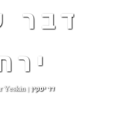
דבר ע
ירח
דר יסקין | Dar Yeskin