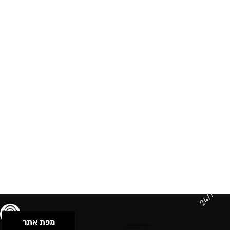
24/7
מפת אתר
תנאי שימוש & מדיניות פרטיות
הצהרת נגישות
Powered by Musican
© 2026 by S.B.E Music