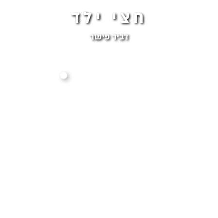
חצי ילד
דביר פישר