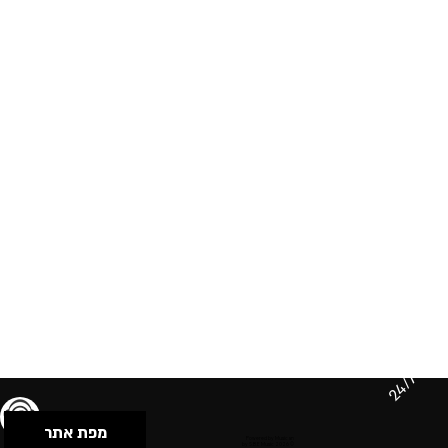
24/7
מפת אתר
תנאי שימוש & מדיניות פרטיות
הצהרת נגישות
Powered by Musican
© 2026 by S.B.E Music