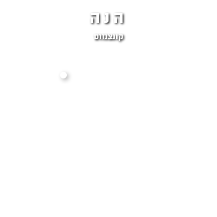
הנה
קונצנזוס