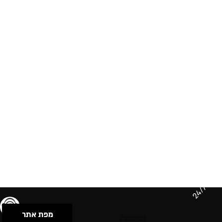
24/7
מפת אתר
תנאי שימוש & מדיניות פרטיות
הצהרת נגישות
Powered by Musican
© 2026 by S.B.E Music