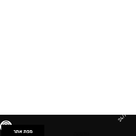
24/7
מפת אתר
תנאי שימוש & מדיניות פרטיות
הצהרת נגישות
Powered by Musican
© 2026 by S.B.E Music