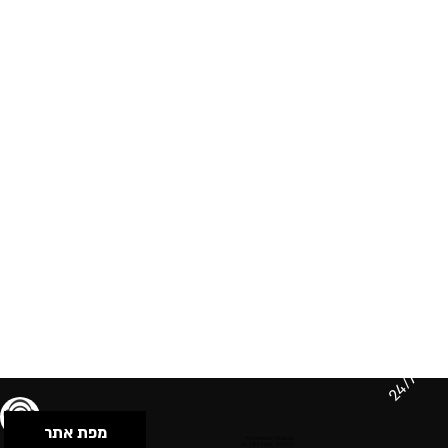
24/7
מפת אתר
תנאי שימוש & מדיניות פרטיות
הצהרת נגישות
Powered by Musican
© 2026 by S.B.E Music