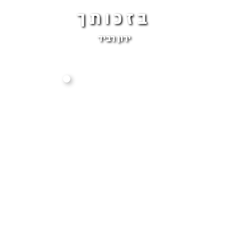
בזכותך
ירון רביד