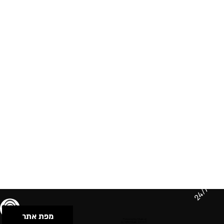
24/7
מפת אתר
תנאי שימוש & מדיניות פרטיות
הצהרת נגישות
Powered by Musican
© 2026 by S.B.E Music