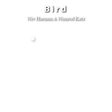
Bird
Niv Harnam & Nimrod Katz