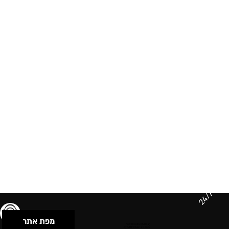
24/7
מפת אתר
תנאי שימוש & מדיניות פרטיות
הצהרת נגישות
Powered by Musican
© 2026 by S.B.E Music