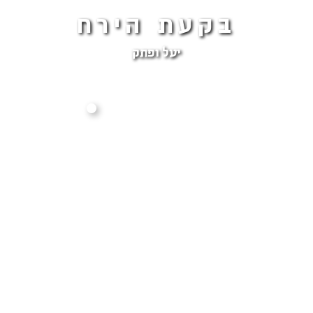
בקעת הירח
יעל ופתק