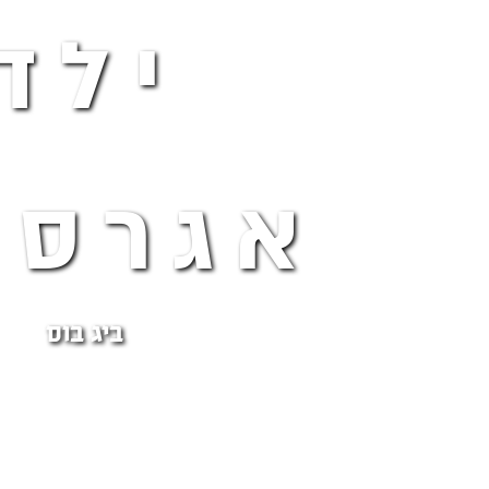
ילד
אגרסי
ביג בוס