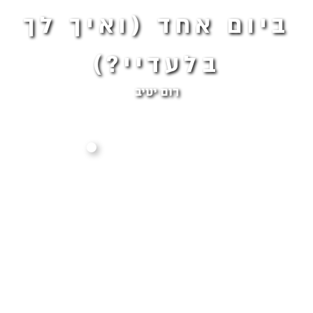
ביום אחד (ואיך לך
בלעדיי?)
רום יטיב