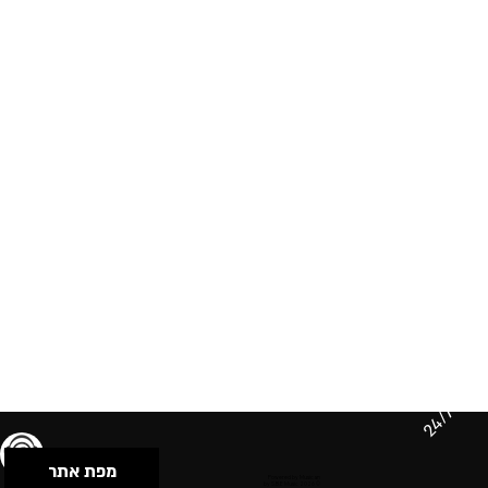
24/7
מפת אתר
תנאי שימוש & מדיניות פרטיות
הצהרת נגישות
Powered by Musican
© 2026 by S.B.E Music