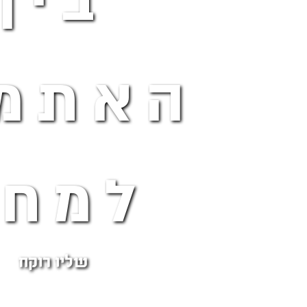
בין
האתמו
למחר
שליו רוקח