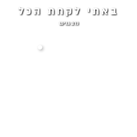
באתי לקחת הכל
נדב גניש