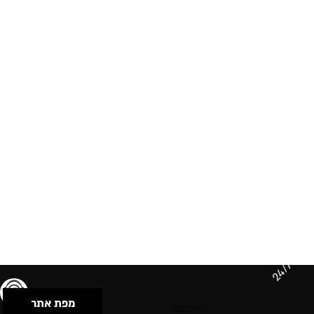
24/7
מפת אתר
תנאי שימוש & מדיניות פרטיות
הצהרת נגישות
Powered by Musican
© 2026 by S.B.E Music