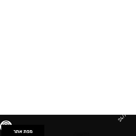
24/7
מפת אתר
תנאי שימוש & מדיניות פרטיות
הצהרת נגישות
Powered by Musican
© 2026 by S.B.E Music