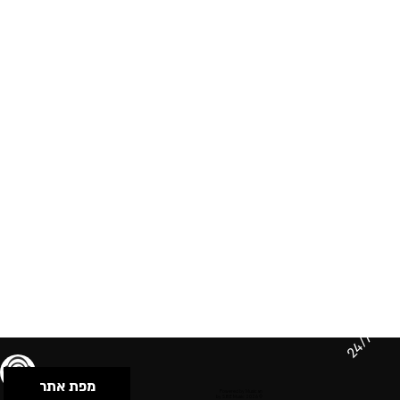
24/7
מפת אתר
תנאי שימוש & מדיניות פרטיות
הצהרת נגישות
Powered by Musican
© 2026 by S.B.E Music