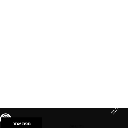
24/7
מפת אתר
תנאי שימוש & מדיניות פרטיות
הצהרת נגישות
Powered by Musican
© 2026 by S.B.E Music