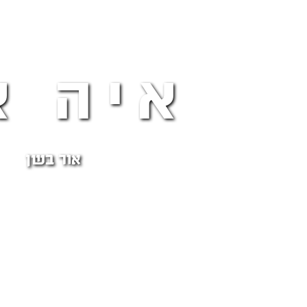
איה א
אור בשן