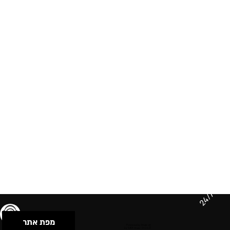
24/7
מפת אתר
תנאי שימוש & מדיניות פרטיות
הצהרת נגישות
Powered by Musican
© 2026 by S.B.E Music