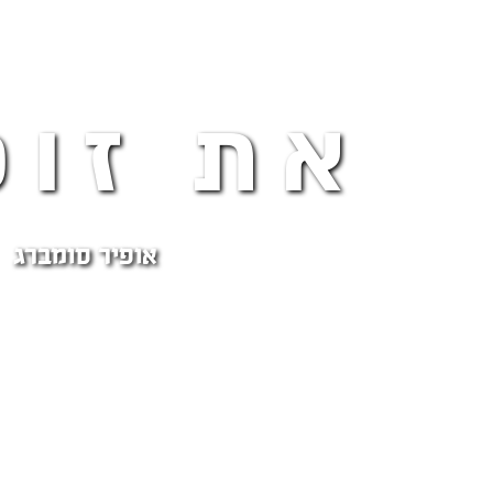
את זוכ
אופיר סומברג