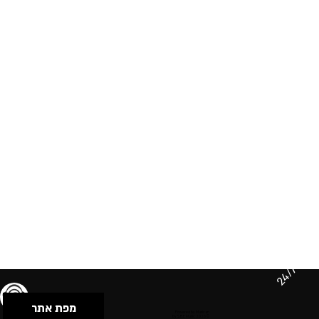
24/7
מפת אתר
תנאי שימוש & מדיניות פרטיות
הצהרת נגישות
Powered by Musican
© 2026 by S.B.E Music