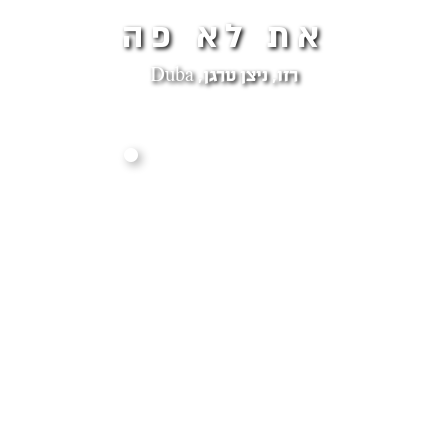
את לא פה
רזו, ניצן טרגן, Duba