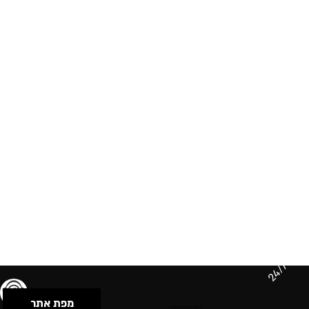
24/7
מפת אתר
תנאי שימוש & מדיניות פרטיות
הצהרת נגישות
Powered by Musican