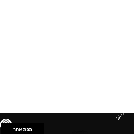
24/7
מפת אתר
תנאי שימוש & מדיניות פרטיות
הצהרת נגישות
Powered by Musican
© 2026 by S.B.E Music