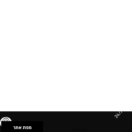
24/7
מפת אתר
תנאי שימוש & מדיניות פרטיות
הצהרת נגישות
Powered by Musican
© 2026 by S.B.E Music