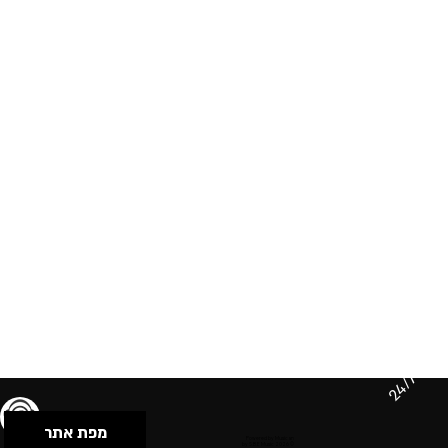
24/7
מפת אתר
תנאי שימוש & מדיניות פרטיות
הצהרת נגישות
Powered by Musican
© 2026 by S.B.E Music