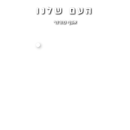
‏העם שלנו
‏אסף מזרחי