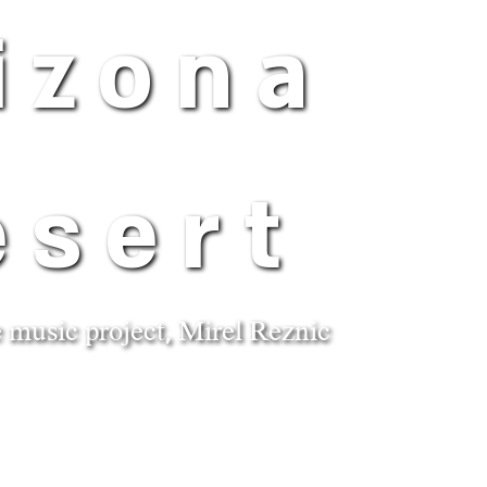
izona
esert
 music project, Mirel Reznic