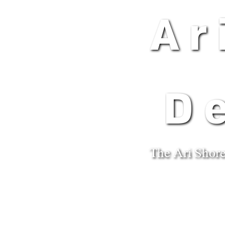
Ar
D
The Ari Shore