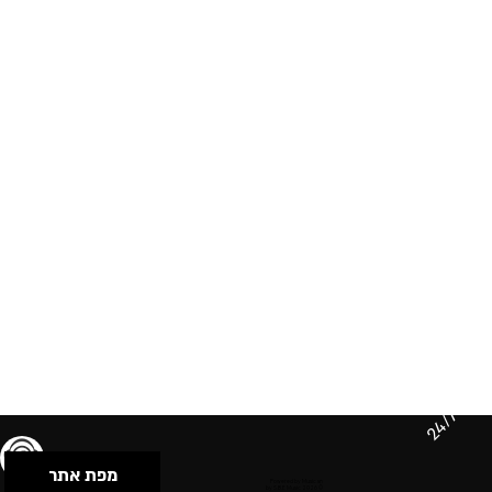
24/7
מפת אתר
תנאי שימוש & מדיניות פרטיות
הצהרת נגישות
Powered by Musican
© 2026 by S.B.E Music