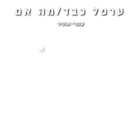
ערפל כבד/מה אם
עמרי אופיר