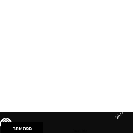
24/7
מפת אתר
תנאי שימוש & מדיניות פרטיות
הצהרת נגישות
Powered by Musican
© 2026 by S.B.E Music