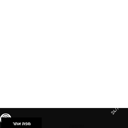
24/7
מפת אתר
תנאי שימוש & מדיניות פרטיות
הצהרת נגישות
Powered by Musican
© 2026 by S.B.E Music