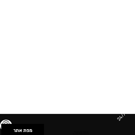
24/7
מפת אתר
תנאי שימוש & מדיניות פרטיות
הצהרת נגישות
Powered by Musican
© 2026 by S.B.E Music