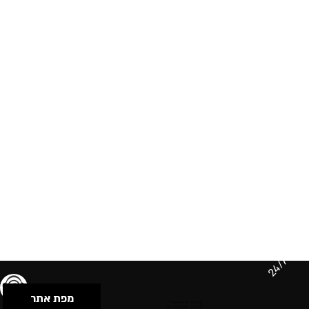
24/7
מפת אתר
תנאי שימוש & מדיניות פרטיות
הצהרת נגישות
Powered by Musican
© 2026 by S.B.E Music