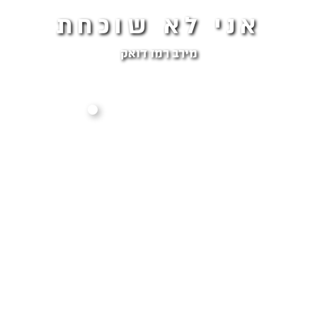
אני לא שוכחת
מירב רמז דואק