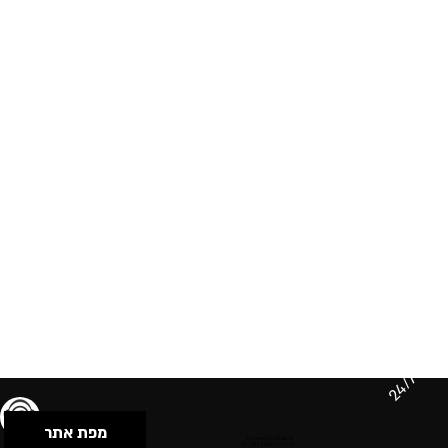
24/7
מפת אתר
תנאי שימוש & מדיניות פרטיות
הצהרת נגישות
Powered by Musican
© 2026 by S.B.E Music