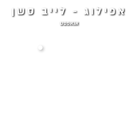
אפילוג - לייב סשן
אנאפסט