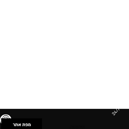
24/7
מפת אתר
תנאי שימוש & מדיניות פרטיות
הצהרת נגישות
Powered by Musican
© 2026 by S.B.E Music