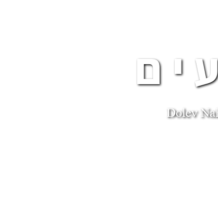
ים
Dolev Na