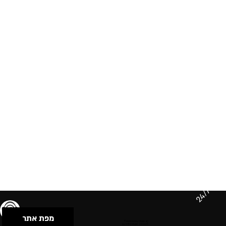
24/7
מפת אתר
תנאי שימוש & מדיניות פרטיות
הצהרת נגישות
Powered by Musican
© 2026 by S.B.E Music