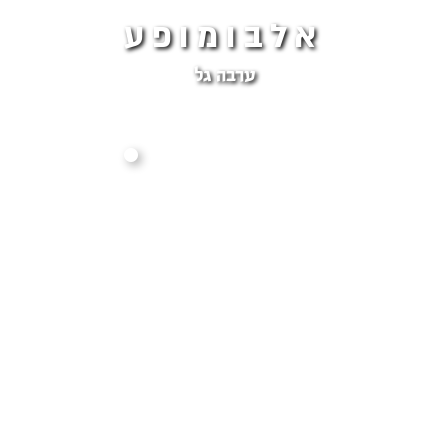
אלבומופע
ערבה גל