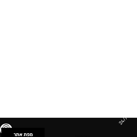
24/7
מפת אתר
תנאי שימוש & מדיניות פרטיות
הצהרת נגישות
Powered by Musican