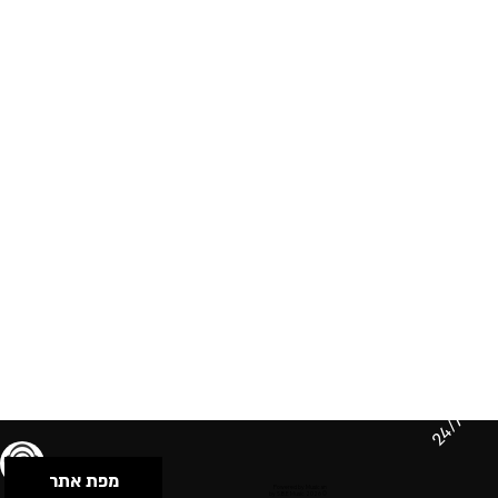
24/7
מפת אתר
תנאי שימוש & מדיניות פרטיות
הצהרת נגישות
Powered by Musican
© 2026 by S.B.E Music